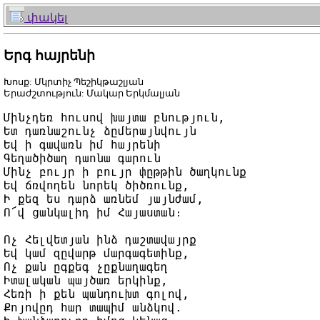
փակել
Երգ հայրենի
Խոսք: Մկրտիչ Պեշիկթաշլյան
Երաժշտություն: Մակար Երկմալյան
Մինչդեռ հուսով խայտա բնություն,

Ետ դառնաշունչ ձըմերայնվույն 

Եվ ի գավառն իմ հայրենի 

Գեղածիծաղ դաոնա գարուն 

Մինչ բույր ի բույր փըթթին ծաղկունք 

Եվ ճռվողեն նորեկ ծիծռունք, 

Ի քեզ ես դարձ առնեմ յայնժամ,

Ո՜վ ցանկալիդ իմ Հայաստան։

Ոչ Հելվետյան ինձ դաշտավայրք 

Եվ կամ զըվարթ մարգագետինք,

Ոչ քան ըգքեգ չըքնաղագեղ 

Իտալական պայծառ երկինք,

Հեռի ի քեն պանդուխտ գոլով, 

Քոյովըդ հար տապիմ անձկով. 
