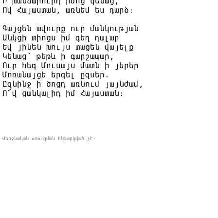
Ի խանձարուրդ իմոց կենաց, 

Ով Հայաստան, առնեմ ես դարձ։

Գայցեն ավուրք ուր մանկության 

Անկցի տիոցս իմ գեղ դալար 

Եվ յինեն խույս տացեն վայելք 

Կենաց՝ թեթև ի գարշապար, 

Ուր հեգ Մուսայս մատն ի յերեր

Մոռանայցե երգել ըզսեր.

Ըզնինջ ի ծոցդ առնում յայնժամ,

Վերջնական ստուգման ենթարկված չէ։