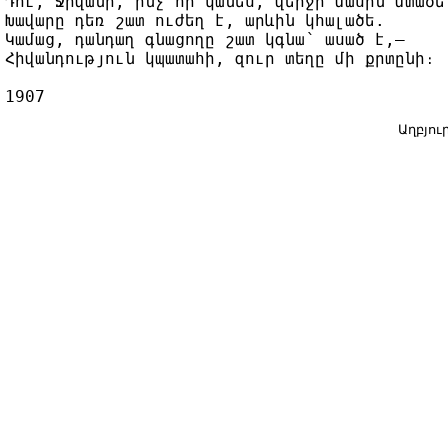
Դու, Ջիվանի, ինչ որ կանես, վերջի մասին մտածե,
Խավարը դեռ շատ ուժեղ է, արևին կհալածե.

Կամաց, դանդաղ գնացողը շատ կգնա՝ ասած է,—

Հիվանդություն կպատահի, զուր տեղը մի քրտընի։

1907
Աղբյուր