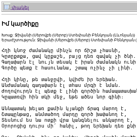
փակել
Իմ կարծիքը
Խոսք: Ջիվանի (Սերովբե (Սերոբ) Ստեփանի Բենկոյան (Լևոնյան))
Երաժշտություն: Ջիվանի (Սերովբե (Սերոբ) Ստեփանի Բենկոյան (
Հղի կնոջ ժամանակը մինչև որ ճիշտ չհասնի,

Կըտըքտքա, ցավ կըքաշե, բայց դեռ զավակ չի ծնի.

Գաղափարն էլ նույն տեսակ է իրան ժամանակն ունի,
Գործը պետք է հասունանա, շտապ ոչինչ չի լինի.

Հղի կինը, թե տանջըվի, կվիժե իր երեխան.

Անժամանակ գաղափարն էլ տհաս մրգի է նման.

Ժողովուրդն էլ պետք է լինի գործին համապատասխան
Կըպատռվի հին տկի մեջ, եթե ածես նոր գինի։

Աննպատակ խելառ քամին կյանքի ճրագ մարող է,

Շտապընթաց, անմտածող մարդը գործ խափանող է,

Տեսնում ես նա ոտքի վրա կանգնելու անկարող է,

Օրորոցից դուրս մի՛ հանիլ, թող երեխան դեռ քնի: