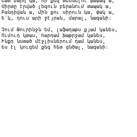
Շատ մարդ կա, որ քեզ տեսնելու փափագ ա,

Սիրտը էրված լեզուն բերանում տապակ ա,

Բանդիվան ա, մին քու սիրուն կա, փակ ա,

Ե՛կ, դուս արի ջէյրան, մարալ, նազանի։

Չում Թուրինջն եմ, լաֆաղաթս քյամ կանես,

Ումուդ կտաս, հարդամ խաթրջամ կանես,

Ինքդ նստած մէջլիսներում դամ կանես,
