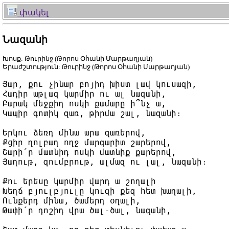
փակել
Նազանի
Խոսք: Թուրինջ (Թորոս Օհանի Մարթաղյան)
Երաժշտություն: Թուրինջ (Թորոս Օհանի Մարթաղյան)
Յար, քու չինար բոյիդ խիստ լավ կուսազի,

Հադիր աթլազ կարմիր ու ալ նազանի,

Բարակ մեջքիդ ոսկի քամարը ի՞նչ ա,

Կապիր գոտիկ զառ, թիրմա շալ, նազանի։

Երկու ձեռդ մինա արա զառերով,

Քցիր ղոլբաղ ողջ մարգարիտ շարերով,

Շարի՛ր մատնիդ ոսկի մատնիք քարերով,

Յաղութ, զումբրութ, ալմազ ու լալ, նազանի։

Քու երեսը կարմիր վարդ ա շողալի

Խեղճ բյուլբյուլը կուզի քեզ հետ խաղալի,

Ունքերդ մինա, ծամերդ օղալի,

Թափի՛ր դոշիդ վրա ծալ-ծալ, նազանի,
