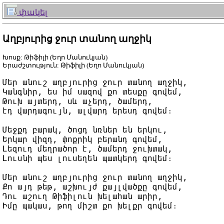
փակել
Աղբյուրից ջուր տանող աղջիկ
Խոսք: Թիֆիլի (Եղո Մանուկյան)
Երաժշտություն: Թիֆիլի (Եղո Մանուկյան)
Մեր անուշ աղբյուրից ջուր տանող աղջիկ,

Կանգնիր, ես իմ սազով քո տեսքը գովեմ,

Թուխ այտերդ, սև աչերդ, ծամերդ,

էդ վարդագույն, ալվարդ երեսդ գովեմ։

Մեջքդ բարակ, ծոցդ նռներ են երկու,

Երկար վիզդ, փոքրիկ բերանդ գովեմ,

Լեզուդ մեղրածոր է, ծամերդ ջուխտակ,

Լուսնի պես լուսեղեն պատկերդ գովեմ։

Մեր անուշ աղբյուրից ջուր տանող աղջիկ,

Քո այդ թեթ, աշխույժ քայլվածքը գովեմ,

Դու աշուղ Թիֆիլուն խելահան արիր,
