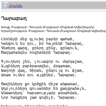
փակել
Ղարաբաղ
Խոսք: Բագրատ / Գուսան (Բագրատ Մովսեսի Ավետիսյան)
Երաժշտություն: Բագրատ / Գուսան (Բագրատ Մովսեսի Ավետիսյ
Լեռների մեջ գլուխդ բարձր պահած,

Կանգուն ես դու, իմ հայրենի Ղարաբաղ,

Գետերդ պարզ, ջրերդ ջինջ, զրնգուն,

Ծաղկահանդես հովիտների Ղարաբաղ։

Գյուղերդ շեն, լուսավոր ու մարդաշատ,

Այգիներդ բարձրաստվեր, մրգառատ,

Խաղողի վազ, ծիրան, ընկույզ ու փշատ,

Առատ ունես դու այգիներ, Ղարաբաղ։

Ծաղիկներդ քո կրծքին միշտ անթառամ,

Աղբյուրներդ գուսաններ են քաղցրաձայն,

Անտառներդ՝ հարստությամբ անսահման,

Նոր հանքերդ շատ գովելի, Ղարաբաղ։
