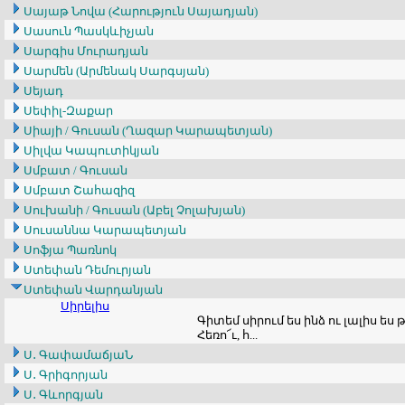
Սայաթ Նովա (Հարություն Սայադյան)
Սասուն Պասկևիչյան
Սարգիս Մուրադյան
Սարմեն (Արմենակ Սարգսյան)
Սեյադ
Սեփիլ-Զաքար
Սիայի / Գուսան (Ղազար Կարապետյան)
Սիլվա Կապուտիկյան
Սմբատ / Գուսան
Սմբատ Շահազիզ
Սուխանի / Գուսան (Աբել Չոլախյան)
Սուսաննա Կարապետյան
Սոֆյա Պառնոկ
Ստեփան Դեմուրյան
Ստեփան Վարդանյան
Սիրելիս
Գիտեմ սիրում ես ինձ ու լալիս ես թ
Հեռո՜ւ, հ...
Ս․ ԳափամաճյաՆ
Ս․ Գրիգորյան
Ս․ Գևորգյան