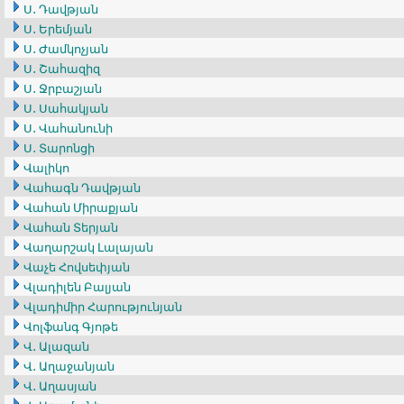
Ս․ Դավթյան
Ս․ Երեմյան
Ս․ Ժամկոչյան
Ս․ Շահազիզ
Ս․ Ջրբաշյան
Ս․ Սահակյան
Ս․ Վահանունի
Ս․ Տարոնցի
Վալիկո
Վահագն Դավթյան
Վահան Միրաքյան
Վահան Տերյան
Վաղարշակ Լալայան
Վաչե Հովսեփյան
Վլադիլեն Բալյան
Վլադիմիր Հարությունյան
Վոլֆանգ Գյոթե
Վ․ Ալազան
Վ․ Աղաջանյան
Վ․ Աղասյան