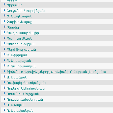
Շիրվանի
Շուշանիկ Կուրղինյան
Շ․ Թադևոսյան
Չարխի Ֆալաք
Չերքեզ
Պաղտասար Դպիր
Պարույր Սևակ
Պետրոս Դուրյան
Պերճ Թուրաբյան
Պ․ Աֆրիկյան
Պ․ Միքայելյան
Պ․ Չափրաստյան
Ջիվանի (Սերովբե (Սերոբ) Ստեփանի Բենկոյան (Լևոնյան))
Ջ․ Ավագյան
Ռաֆայել Պատկանյան
Ռոբերտ Ամիրխանյան
Ռոմանոս Մելիքյան
Ռուբեն Հախվերդյան
Ռ․ Աթայան
Ռ․ Ստեփանյան