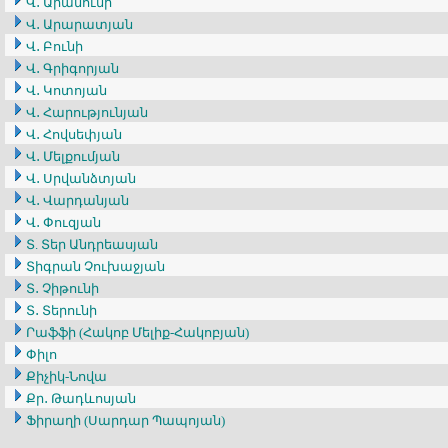
Վ․ Արամունի
Վ․ Արարատյան
Վ․ Բունի
Վ․ Գրիգորյան
Վ․ Կոտոյան
Վ․ Հարությունյան
Վ․ Հովսեփյան
Վ․ Մելքումյան
Վ․ Սրվանձտյան
Վ․ Վարդանյան
Վ․ Փուզյան
Տ. Տեր Անդրեասյան
Տիգրան Չուխաջյան
Տ․ Չիթունի
Տ․ Տերունի
Րաֆֆի (Հակոբ Մելիք-Հակոբյան)
Փիլո
Քիչիկ-Նովա
Քր․ Թադևոսյան
Ֆիրաղի (Սարդար Պապոյան)