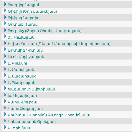
Թագվոր Նալյան
Թիֆիլի (Եղո Մանուկյան)
Թիֆլիզ-Նարգիզ
Թուրաբ Դադա
Թուրինջ (Թորոս Օհանի Մարթաղյան)
Ժ․ Դուվալյան
Իգիթ / Գուսան (Գեղամ Մարտիրոսի Մարտիրոսյան)
Լյուդվիգ Դուրյան
Լևոն Միրիջանյան
Լ․ Կուկսոյ
Լ․ Մանվելյան
Լ․ Նազարյանց
Լ․ Պետրոսյան
Խաչատուր Ավետիսյան
Խ․ Ավետիսյան
Կարա-Մուրզա
Կարո Զաքարյան
Կոմիտաս (Սողոմոն Գևորգի Սողոմոնյան)
Կոնստանտին Օրբելյան
Կ․ Երեմյան