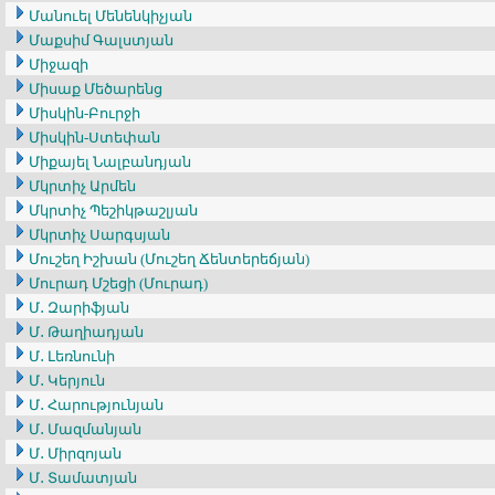
Մանուել Մենենկիչյան
Մաքսիմ Գալստյան
Միջազի
Միսաք Մեծարենց
Միսկին-Բուրջի
Միսկին-Ստեփան
Միքայել Նալբանդյան
Մկրտիչ Արմեն
Մկրտիչ Պեշիկթաշլյան
Մկրտիչ Սարգսյան
Մուշեղ Իշխան (Մուշեղ Ճենտերեճյան)
Մուրադ Մշեցի (Մուրադ)
Մ․ Զարիֆյան
Մ․ Թաղիադյան
Մ․ Լեռնունի
Մ․ Կերյուն
Մ․ Հարությունյան
Մ․ Մազմանյան
Մ․ Միրզոյան
Մ․ Տամատյան