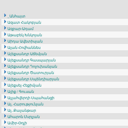
_Անհայտ
Ազատ Հակոբյան
Ազբար-Ադամ
Աթաբեկ Խնկոյան
Աիդա Ավետիսյան
Ալան Հովհաննես
Ալեքսանդր Աճեմյան
Ալեքսանդր Գասպարյան
Ալեքսանդր Դոլուխանյան
Ալեքսանդր Ծատուրյան
Ալեքսանդր Սպենդիարյան
Ալեքսեյ Հեքիմյան
Ալիք / Գուսան
Ալլահվերդի Սպահանցի
Ալ․ Հարությունյան
Ալ․ Քալանթար
Ահարոն Մսրլյան
Ամիր-Օղլի