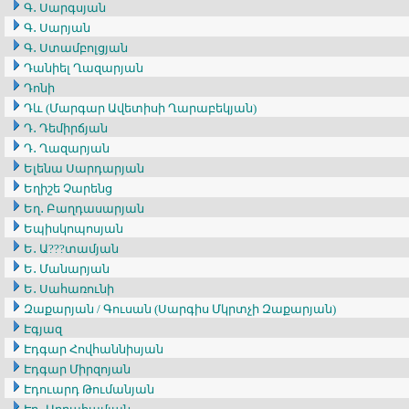
Գ․ Սարգսյան
Գ․ Սարյան
Գ․ Ստամբոլցյան
Դանիել Ղազարյան
Դոնի
Դև (Մարգար Ավետիսի Ղարաբեկյան)
Դ․ Դեմիրճյան
Դ․ Ղազարյան
Ելենա Սարդարյան
Եղիշե Չարենց
Եղ․ Բաղդասարյան
Եպիսկոպոսյան
Ե․ Ա???տամյան
Ե․ Մանարյան
Ե․ Սահառունի
Զաքարյան / Գուսան (Սարգիս Մկրտչի Զաքարյան)
Էգյազ
Էդգար Հովհաննիսյան
Էդգար Միրզոյան
Էդուարդ Թումանյան