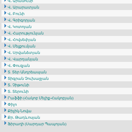
Վ․ Արամունի
Վ․ Արարատյան
Վ․ Բունի
Վ․ Գրիգորյան
Վ․ Կոտոյան
Վ․ Հարությունյան
Վ․ Հովսեփյան
Վ․ Մելքումյան
Վ․ Սրվանձտյան
Վ․ Վարդանյան
Վ․ Փուզյան
Տ. Տեր Անդրեասյան
Տիգրան Չուխաջյան
Տ․ Չիթունի
Տ․ Տերունի
Րաֆֆի (Հակոբ Մելիք-Հակոբյան)
Փիլո
Քիչիկ-Նովա
Քր․ Թադևոսյան
Ֆիրաղի (Սարդար Պապոյան)