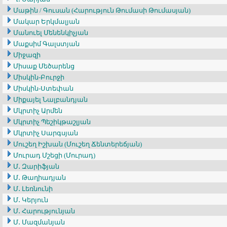
Մաթին / Գուսան (Հարություն Թումասի Թումասյան)
Մակար Երկմալյան
Մանուել Մենենկիչյան
Մաքսիմ Գալստյան
Միջազի
Միսաք Մեծարենց
Միսկին-Բուրջի
Միսկին-Ստեփան
Միքայել Նալբանդյան
Մկրտիչ Արմեն
Մկրտիչ Պեշիկթաշլյան
Մկրտիչ Սարգսյան
Մուշեղ Իշխան (Մուշեղ Ճենտերեճյան)
Մուրադ Մշեցի (Մուրադ)
Մ․ Զարիֆյան
Մ․ Թաղիադյան
Մ․ Լեռնունի
Մ․ Կերյուն
Մ․ Հարությունյան
Մ․ Մազմանյան