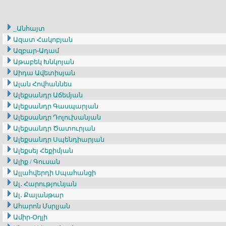
_Անհայտ
Ազատ Հակոբյան
Ազբար-Ադամ
Աթաբեկ Խնկոյան
Աիդա Ավետիսյան
Ալան Հովհաննես
Ալեքսանդր Աճեմյան
Ալեքսանդր Գասպարյան
Ալեքսանդր Դոլուխանյան
Ալեքսանդր Ծատուրյան
Ալեքսանդր Սպենդիարյան
Ալեքսեյ Հեքիմյան
Ալիք / Գուսան
Ալլահվերդի Սպահանցի
Ալ․ Հարությունյան
Ալ․ Քալանթար
Ահարոն Մսրլյան
Ամիր-Օղլի