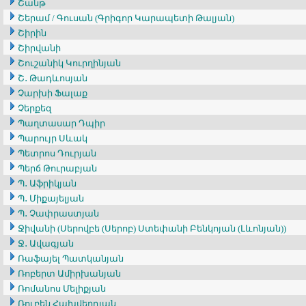
Շանթ
Շերամ / Գուսան (Գրիգոր Կարապետի Թալյան)
Շիրին
Շիրվանի
Շուշանիկ Կուրղինյան
Շ․ Թադևոսյան
Չարխի Ֆալաք
Չերքեզ
Պաղտասար Դպիր
Պարույր Սևակ
Պետրոս Դուրյան
Պերճ Թուրաբյան
Պ․ Աֆրիկյան
Պ․ Միքայելյան
Պ․ Չափրաստյան
Ջիվանի (Սերովբե (Սերոբ) Ստեփանի Բենկոյան (Լևոնյան))
Ջ․ Ավագյան
Ռաֆայել Պատկանյան
Ռոբերտ Ամիրխանյան
Ռոմանոս Մելիքյան
Ռուբեն Հախվերդյան