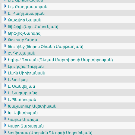
Էդ․ Աբրահամյան
Էդ․ Բաղդասարյան
Է․ Բաղդասարյան
Թագվոր Նալյան
Թիֆիլի (Եղո Մանուկյան)
Թիֆլիզ-Նարգիզ
Թուրաբ Դադա
Թուրինջ (Թորոս Օհանի Մարթաղյան)
Ժ․ Դուվալյան
Իգիթ / Գուսան (Գեղամ Մարտիրոսի Մարտիրոսյան)
Լյուդվիգ Դուրյան
Լևոն Միրիջանյան
Լ․ Կուկսոյ
Լ․ Մանվելյան
Լ․ Նազարյանց
Լ․ Պետրոսյան
Խաչատուր Ավետիսյան
Խ․ Ավետիսյան
Կարա-Մուրզա
Կարո Զաքարյան
Կոմիտաս (Սողոմոն Գևորգի Սողոմոնյան)