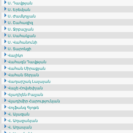
Ս․ Դավթյան
Ս․ Երեմյան
Ս․ Ժամկոչյան
Ս․ Շահազիզ
Ս․ Ջրբաշյան
Ս․ Սահակյան
Ս․ Վահանունի
Ս․ Տարոնցի
Վալիկո
Վահագն Դավթյան
Վահան Միրաքյան
Վահան Տերյան
Վաղարշակ Լալայան
Վաչե Հովսեփյան
Վլադիլեն Բալյան
Վլադիմիր Հարությունյան
Վոլֆանգ Գյոթե
Վ․ Ալազան
Վ․ Աղաջանյան
Վ․ Աղասյան